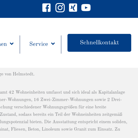
Facebook Landhaus Immobilien Meerregion
Instagram Landhaus Immobilien Meerreg
Xing Landhaus Immobilien Meerre
Youtube Landhaus Immobili
Schnellkontakt
men
Service
ge von Helmstedt.
samt 42 Wohneinheiten umfasst und sich ideal als Kapitalanlage
-Zimmer-Wohnungen, 16 Zwei-Zimmer-Wohnungen sowie 2 Drei-
hung verschiedener Wohnungsgrößen für eine breite
n Zustand, sodass bereits ein Teil der Wohneinheiten zeitgemäß
lungspotenzial bieten. Die Ausstattung entspricht einem soliden,
at, Fliesen, Beton, Linoleum sowie Granit zum Einsatz. Zu