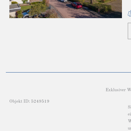
Exklusiver Wi
Objekt ID: 5249519
S
e
W
u