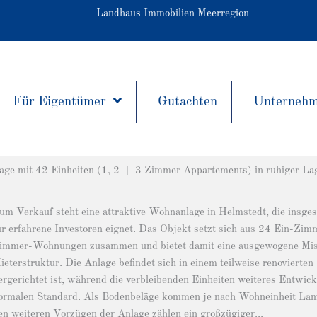
Landhaus Immobilien Meerregion
Für Eigentümer
Gutachten
Unterneh
ge mit 42 Einheiten (1, 2 + 3 Zimmer Appartements) in ruhiger La
um Verkauf steht eine attraktive Wohnanlage in Helmstedt, die insge
ür erfahrene Investoren eignet. Das Objekt setzt sich aus 24 Ein
immer-Wohnungen zusammen und bietet damit eine ausgewogene Misc
ieterstruktur. Die Anlage befindet sich in einem teilweise renovierte
ergerichtet ist, während die verbleibenden Einheiten weiteres Entwick
ormalen Standard. Als Bodenbeläge kommen je nach Wohneinheit Lamin
en weiteren Vorzügen der Anlage zählen ein großzügiger...