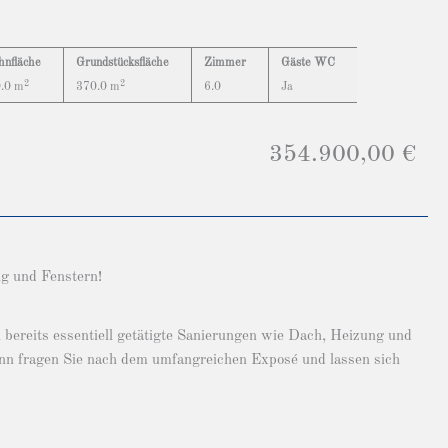
nfläche
Grundstücksfläche
Zimmer
Gäste WC
2
2
.0 m
370.0 m
6.0
Ja
354.900,00 €
g und Fenstern!
bereits essentiell getätigte Sanierungen wie Dach, Heizung und
Dann fragen Sie nach dem umfangreichen Exposé und lassen sich