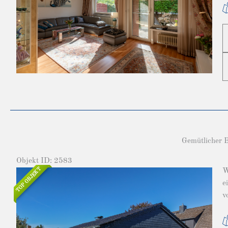
Gemütlicher B
Objekt ID: 2583
TOP OBJEKT
W
e
v