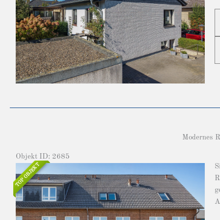
Modernes RM
Objekt ID: 2685
TOP OBJEKT
S
R
g
A