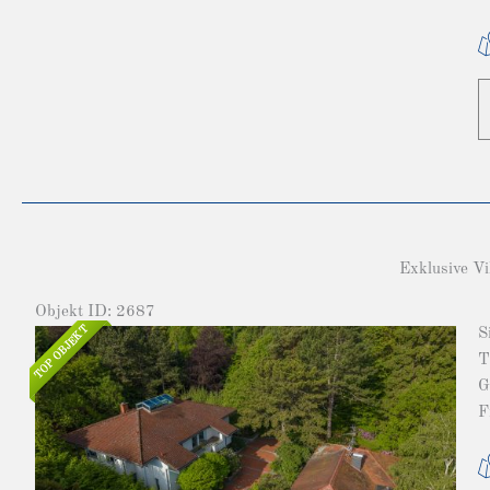
Exklusive Vi
Objekt ID: 2687
TOP OBJEKT
S
T
G
F