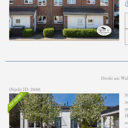
Direkt am Wal
Objekt ID: 2686
TOP OBJEKT
S
i
g
H
a