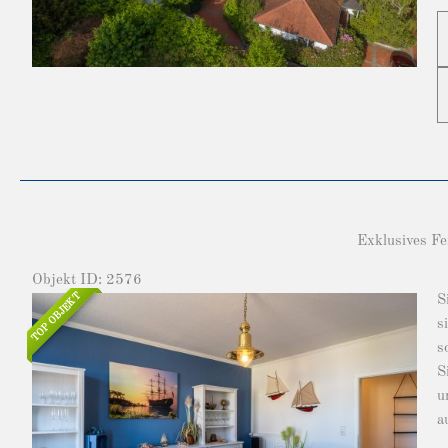
Exklusives Fe
Objekt ID: 2576
TOP OBJEKT
S
s
s
S
u
a