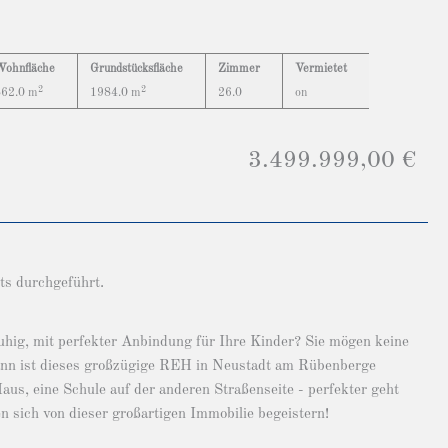
Wohnfläche
Grundstücksfläche
Zimmer
Vermietet
2
2
862.0 m
1984.0 m
26.0
on
3.499.999,00 €
ts durchgeführt.
uhig, mit perfekter Anbindung für Ihre Kinder? Sie mögen keine
ann ist dieses großzügige REH in Neustadt am Rübenberge
Haus, eine Schule auf der anderen Straßenseite - perfekter geht
 sich von dieser großartigen Immobilie begeistern!