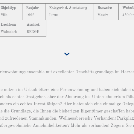
Objekttyp
Baujahr
Kategorie d. Ausstattung
Bauweise
Wohnfl
Villa
1992
Luxus
Massiv
450.0 
Dachform
Ausblick
Walmdach
BERGE
rienwohnungsensemble mit excellenter Geschäftsgrundlage im Herzen
ie nutzen im Urlaub öfters eine Ferienwohnung und haben sich dabei 
ich als echter Gastgeber, aber der Absprung ins Unternehmertum fällt 
ondern ein echtes Invest tätigen? Hier bietet sich eine einmalige Gele
ie die Grundlage, die Ihnen die bisherigen Eigentümer geschaffen habe
nd zufriedenen Stammkunden. Wellnessbereich? Vorhanden! Parkplä
ußergewöhnliche Annehmlichkeiten? Mehr als vorhanden! Zögern Sie ni