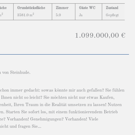
äche
Grundstücksfläche
Zimmer
Gäste WC
Zustand
2
2
m
3581.0 m
5.0
Ja
Gepflegt
1.099.000,00 €
 von Steinhude.
schon immer gedacht: sowas könnte mir auch gefallen? Sie fühlen
Ihnen nicht so leicht? Sie möchten nicht nur etwas Kaufen,
genheit, Ihren Traum in die Realität umsetzen zu lassen! Nutzen
n. Starten Sie sofort los, mit einem funktionierendem Betrieb
tze? Vorhanden! Genehmigungen? Vorhanden! Viele
cht und fragen Sie...