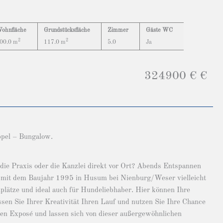
ohnfläche
Grundstücksfläche
Zimmer
Gäste WC
2
2
00.0 m
117.0 m
5.0
Ja
324900 € €
pel – Bungalow.
die Praxis oder die Kanzlei direkt vor Ort? Abends Entspannen
 mit dem Baujahr 1995 in Husum bei Nienburg/Weser vielleicht
llplätze und ideal auch für Hundeliebhaber. Hier können Ihre
sen Sie Ihrer Kreativität Ihren Lauf und nutzen Sie Ihre Chance
en Exposé und lassen sich von dieser außergewöhnlichen