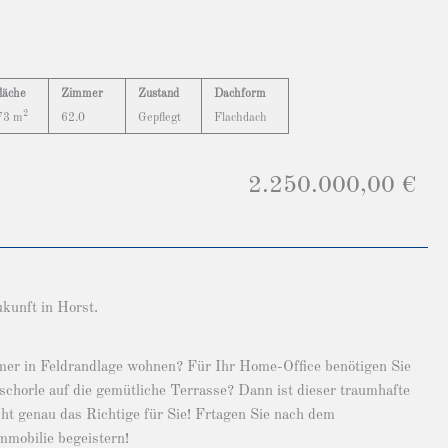
läche
Zimmer
Zustand
Dachform
2
73 m
62.0
Gepflegt
Flachdach
2.250.000,00 €
kunft in Horst.
mer in Feldrandlage wohnen? Für Ihr Home-Office benötigen Sie
schorle auf die gemütliche Terrasse? Dann ist dieser traumhafte
t genau das Richtige für Sie! Frtagen Sie nach dem
mmobilie begeistern!