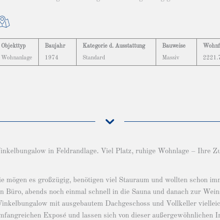
Objekttyp
Baujahr
Kategorie d. Ausstattung
Bauweise
Wohnf
Wohnanlage
1974
Standard
Massiv
2221.
nkelbungalow in Feldrandlage. Viel Platz, ruhige Wohnlage – Ihre Zu
ie mögen es großzügig, benötigen viel Stauraum und wollten schon im
in Büro, abends noch einmal schnell in die Sauna und danach zur Wein
inkelbungalow mit ausgebautem Dachgeschoss und Vollkeller vielleich
mfangreichen Exposé und lassen sich von dieser außergewöhnlichen I