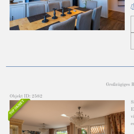
Großzügiges RE
Objekt ID: 2582
TOP OBJEKT
S
E
v
e